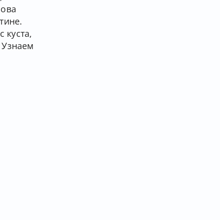
сова
тине.
 куста,
? Узнаем