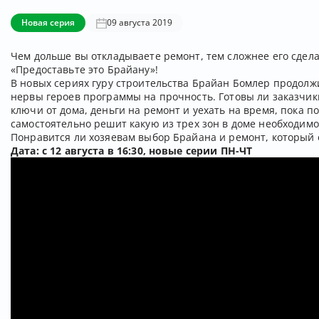
Новая серия
09 августа 2019
Чем дольше вы откладываете ремонт, тем сложнее его сдел
«Предоставьте это Брайану»!
В новых сериях гуру строительства Брайан Бомлер продол
нервы героев программы на прочность. Готовы ли заказчик
ключи от дома, деньги на ремонт и уехать на время, пока п
самостоятельно решит какую из трех зон в доме необходим
Понравится ли хозяевам выбор Брайана и ремонт, который о
Дата: с 12 августа в 16:30, новые серии ПН-ЧТ