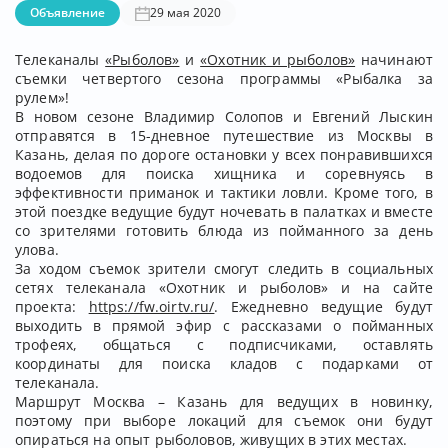
Объявление
29 мая 2020
Телеканалы
«Рыболов»
и
«Охотник и рыболов»
начинают
съемки четвертого сезона программы «Рыбалка за
рулем»!
В новом сезоне Владимир Солопов и Евгений Лыскин
отправятся в 15-дневное путешествие из Москвы в
Казань, делая по дороге остановки у всех понравившихся
водоемов для поиска хищника и соревнуясь в
эффективности приманок и тактики ловли. Кроме того, в
этой поездке ведущие будут ночевать в палатках и вместе
со зрителями готовить блюда из пойманного за день
улова.
За ходом съемок зрители смогут следить в социальных
сетях телеканала «Охотник и рыболов» и на сайте
проекта:
https://fw.oirtv.ru/
. Ежедневно ведущие будут
выходить в прямой эфир с рассказами о пойманных
трофеях, общаться с подписчиками, оставлять
координаты для поиска кладов с подарками от
телеканала.
Маршрут Москва – Казань для ведущих в новинку,
поэтому при выборе локаций для съемок они будут
опираться на опыт рыболовов, живущих в этих местах.