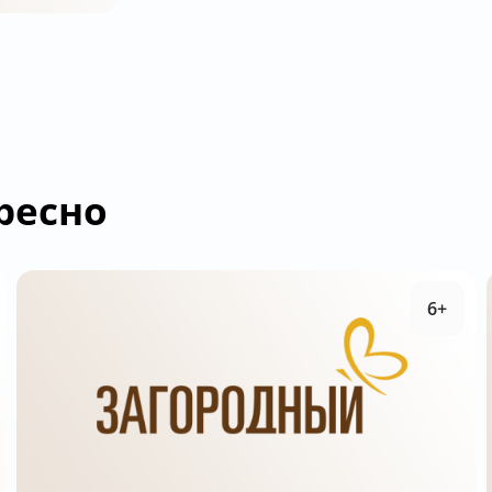
ресно
6+