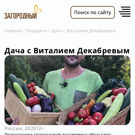
Поиск по сайту
Главная
Передачи
Дача с Виталием Декабревым
ВИДЕО
Дача с Виталием Декабревым
НОВОСТИ
ПЕРЕДАЧИ
ТЕЛЕПРОГРАММА
РЕКЛАМОДАТЕЛЯМ
Россия, 2020
12+
Подоконники огородников постепенно обрастают