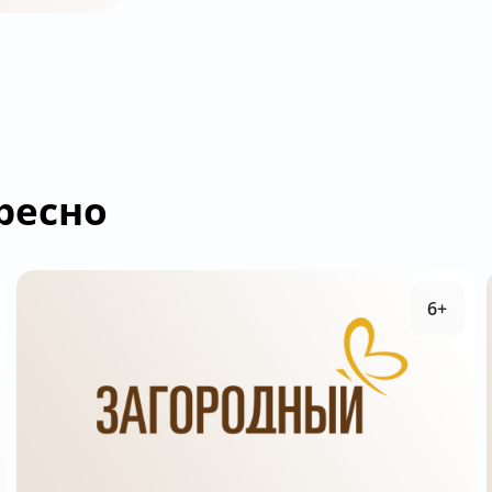
ресно
6+