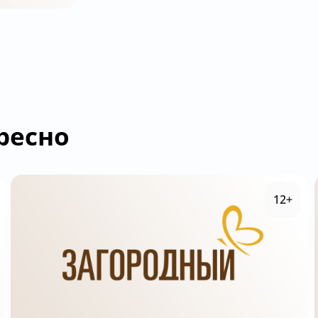
ресно
12+