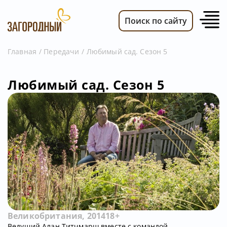
Поиск по сайту
Главная
Передачи
Любимый сад. Сезон 5
ВИДЕО
Любимый сад. Сезон 5
НОВОСТИ
ПЕРЕДАЧИ
ТЕЛЕПРОГРАММА
РЕКЛАМОДАТЕЛЯМ
Великобритания, 2014
18+
Ведущий Алан Титчмарш вместе с командой