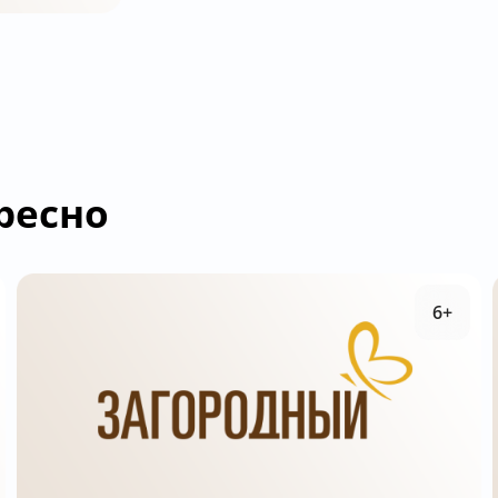
ресно
6+