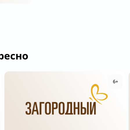
ресно
6+