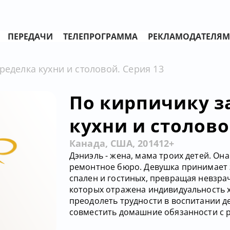
ПЕРЕДАЧИ
ТЕЛЕПРОГРАММА
РЕКЛАМОДАТЕЛЯМ
ределка кухни и столовой. Серия 13
По кирпичику за
кухни и столово
Канада, США, 2014
12+
Дэниэль - жена, мама троих детей. Он
ремонтное бюро. Девушка принимает з
спален и гостиных, превращая невзр
которых отражена индивидуальность х
преодолеть трудности в воспитании де
совместить домашние обязанности с 