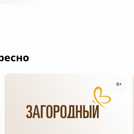
ресно
6+