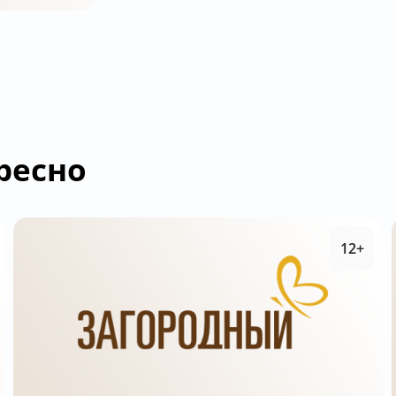
ресно
12+