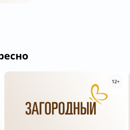
ресно
12+