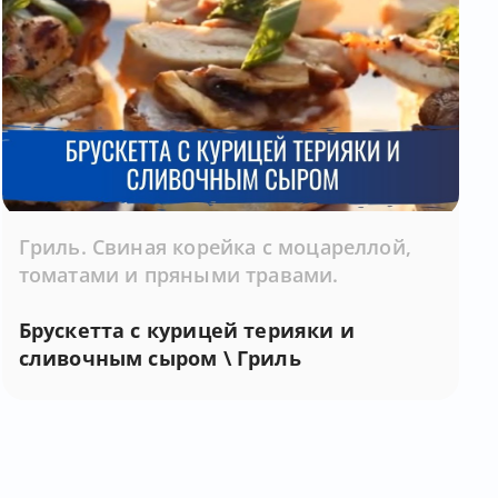
Гриль. Свиная корейка с моцареллой,
томатами и пряными травами.
Брускетта с курицей терияки и
сливочным сыром \ Гриль