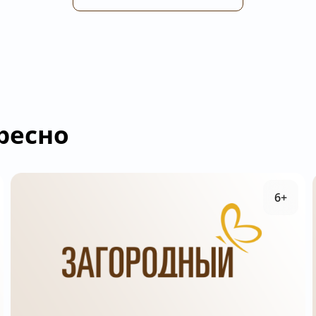
ресно
6+