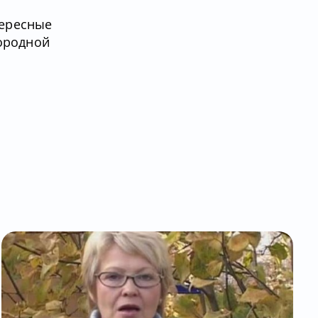
тересные
городной