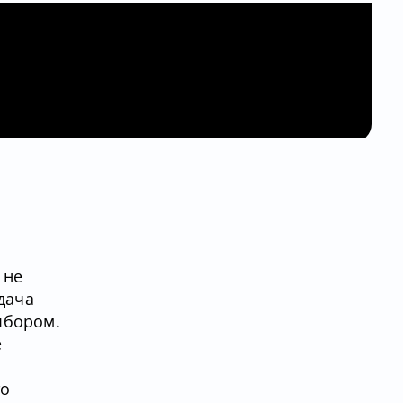
 не
дача
ыбором.
е
то