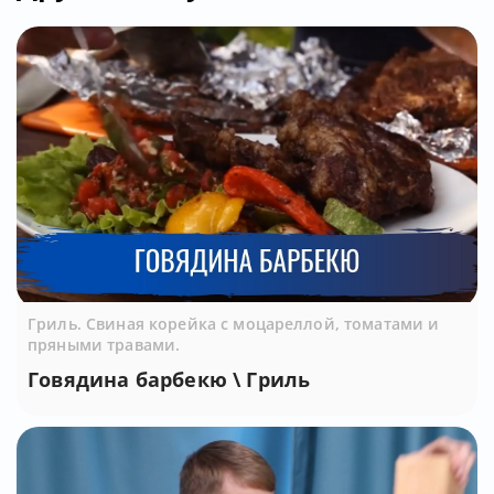
Гриль. Свиная корейка с моцареллой, томатами и
пряными травами.
Говядина барбекю \ Гриль