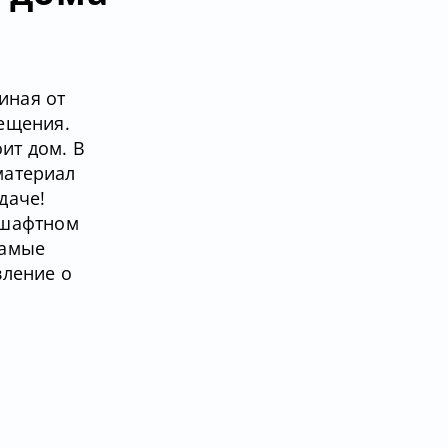
иная от
ещения.
ит дом. В
материал
даче!
дшафтном
самые
вление о