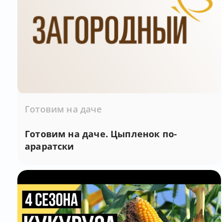
Готовим на даче
Готовим на даче. Цыпленок по-
араратски