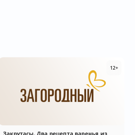
12+
Закрутасы. Два рецепта варенья из