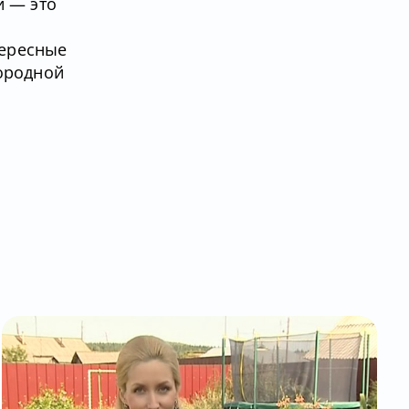
й — это
тересные
городной