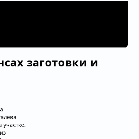
нсах заготовки и
ла
талева
 участке.
 из