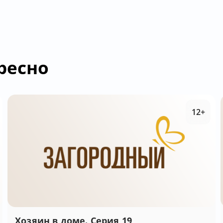
ресно
12+
Хозяин в доме. Серия 19