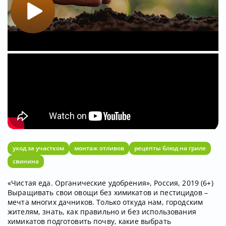
уход за участком
монтаж отливов
рецепты блюд на гриле
свинина
«Чистая еда. Органические удобрения», Россия, 2019 (6+)
Выращивать свои овощи без химикатов и пестицидов –
мечта многих дачников. Только откуда нам, городским
жителям, знать, как правильно и без использования
химикатов подготовить почву, какие выбрать