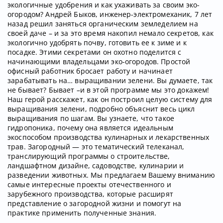
экологичные удобрения и как ухаживать за своим эко-
огородом? Андрей Быков, инженер-электромеханик, 7 лет
назад решил заняться органическим земледелием на
своей даче – и за это время накопил немало секретов, как
экологично удобрять почву, готовить ее к зиме и к
посадке. Этими секретами он охотно поделится с
начинающими владельцами эко-огородов. Простой
офисный работник бросает работу и начинает
зарабатывать на… выращивании зелени. Вы думаете, так
не бывает? Бывает –и в этой программе мы это докажем!
Наш герой расскажет, как он построил целую систему для
выращивания зелени, подробно объяснит весь цикл
выращивания по шагам. Вы узнаете, что такое
гидропоника, почему она является идеальным
экоспособом производства кулинарных и лекарственных
трав. Загородный — это тематический телеканал,
транслирующий программы о строительстве,
ландшафтном дизайне, садоводстве, кулинарии и
разведении животных. Мы предлагаем Вашему вниманию
самые интересные проекты отечественного и
зарубежного производства, которые расширят
представление о загородной жизни и помогут на
практике применить полученные знания.