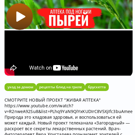
уход за домом
рецепты блюд на гриле
брускетта
СМОТРИТЕ НОВЫЙ ПРОЕКТ "ЖИВАЯ АПТЕКА"
https://www.youtube.com/watch?
v=R2nweA92Su8&list=PLhq9YaN9QlYxKUDIrC8V5XjIfc3buAmee
Природа это кладовая здоровья, и воспользоваться ей
может каждый. Новый проект телеканала «Загородный» —
раскроет все секреты лекарственных растений. Врач-
фитотерапевт Вера Хрусталева познакомит зрителей с