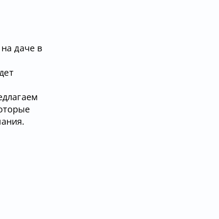
на даче в
дет
едлагаем
которые
нания.