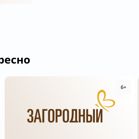
ресно
6+