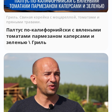
Гриль. Свиная корейка с моцареллой, томатами и
пряными травами.
Палтус по-калифорнийски с вялеными
томатами пармезаном каперсами и
зеленью \ Гриль