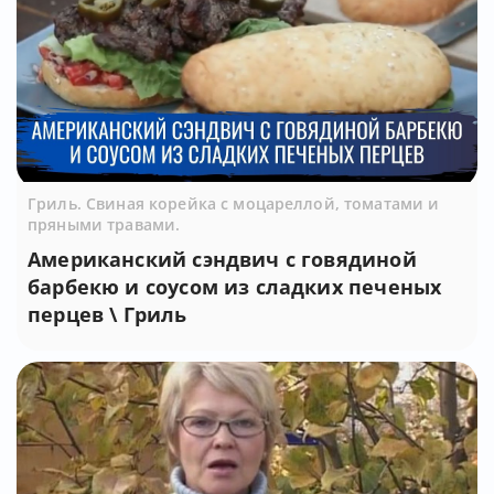
Гриль. Свиная корейка с моцареллой, томатами и
пряными травами.
Американский сэндвич с говядиной
барбекю и соусом из сладких печеных
перцев \ Гриль