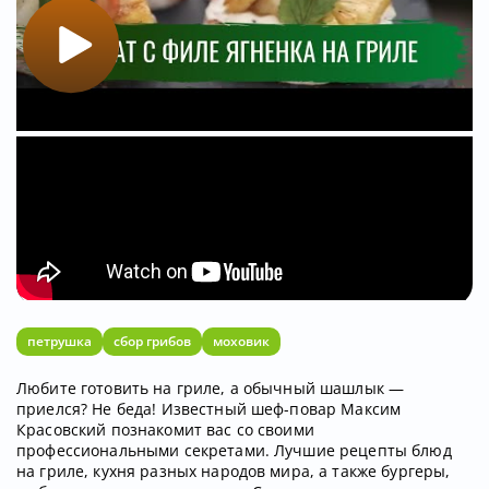
петрушка
сбор грибов
моховик
Любите готовить на гриле, а обычный шашлык —
приелся? Не беда! Известный шеф-повар Максим
Красовский познакомит вас со своими
профессиональными секретами. Лучшие рецепты блюд
на гриле, кухня разных народов мира, а также бургеры,