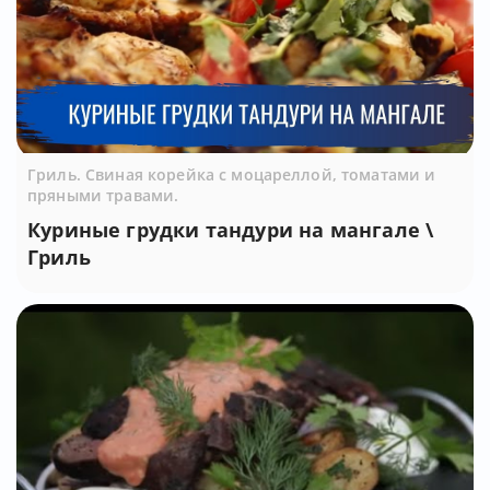
Гриль. Свиная корейка с моцареллой, томатами и
пряными травами.
Куриные грудки тандури на мангале \
Гриль